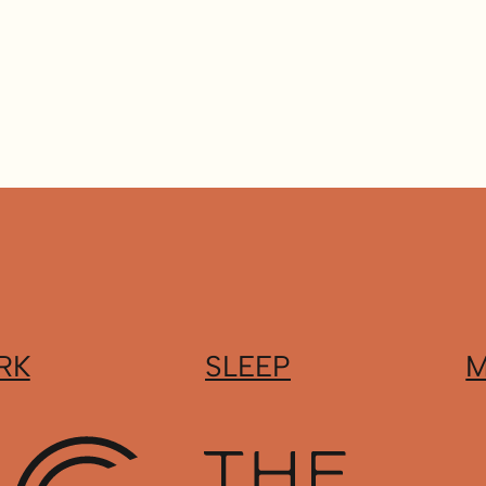
RK
SLEEP
M